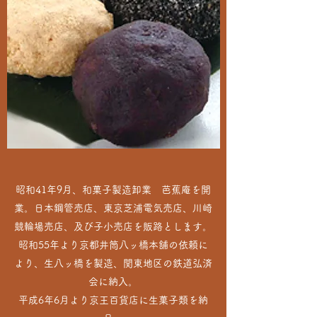
昭和41年9月、和菓子製造卸業 芭蕉庵を開
業。日本鋼管売店、東京芝浦電気売店、川崎
競輪場売店、及び子小売店を販路とします。
昭和55年より京都井筒八ッ橋本舗の依頼に
より、生八ッ橋を製造、関東地区の鉄道弘済
会に納入。
平成6年6月より京王百貨店に生菓子類を納