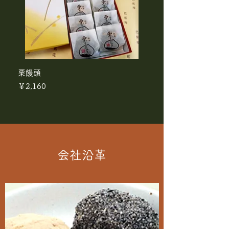
栗饅頭
価格
￥2,160
会社沿革